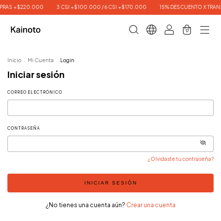
PRAS +$220.000
3 CSI +$100.000 / 6 CSI +$170.000
15% DESCUENTO X TRAN
0
Inicio
.
Mi Cuenta
.
Login
Iniciar sesión
CORREO ELECTRÓNICO
CONTRASEÑA
¿Olvidaste tu contraseña?
INICIAR SESIÓN
¿No tienes una cuenta aún?
Crear una cuenta