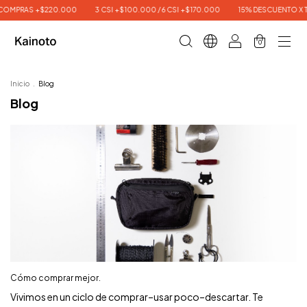
 COMPRAS +$220.000
3 CSI +$100.000 / 6 CSI +$170.000
15% DESCUENTO X 
0
Inicio
.
Blog
Blog
Cómo comprar mejor.
Vivimos en un ciclo de comprar–usar poco–descartar. Te