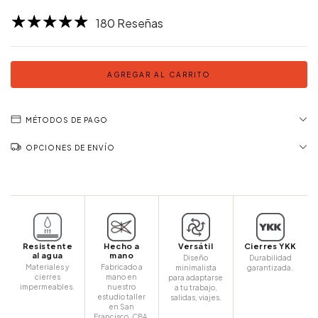
180 Reseñas
MÉTODOS DE PAGO
OPCIONES DE ENVÍO
Hecho a
Versátil
Cierres YKK
Resistente
mano
al agua
Diseño
Durabilidad
Fabricado a
Materiales y
minimalista
garantizada.
mano en
cierres
para adaptarse
nuestro
impermeables.
a tu trabajo,
estudio taller
salidas, viajes.
en San
Francisco, CBA,