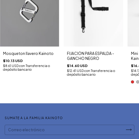
FIJACIÓN PARA ESPALDA -
Mini
Mosqueton llavero Kainoto
GANCHO NEGRO
Kai
$10.13 USD
$14.60 USD
$16.
$8.61 USD
con
Transferencia o
depósito bancario
$12.41 USD
con
Transferencia o
$14.
depósito bancario
depó
SUMATE A LA FAMILIA KAINOTO