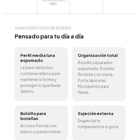
ARG.
CARACTERÍSTICAS DE DISEÑO
Pensado para tu día a día
Perfil media luna
Organización total
espumado
Bolsillo separador
La base del bolso
espumado. Bolsillo
contiene relleno para
flotante con cierre.
mantener la forma y
Porta lapiceras.
proteger lo que llevás
Mosquetón para
dentro.
llaves.
Bolsillo para
Sujeción externa
botellas
Enganchá tu
Acceso frontal con
rompevientos o gorra.
elástico para botellas.