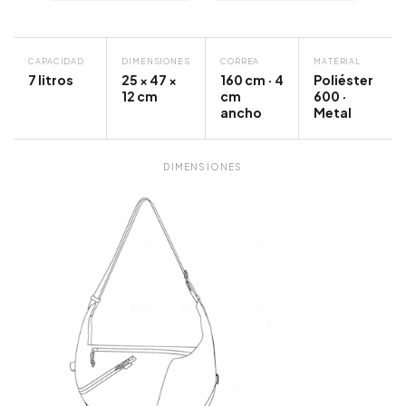
CAPACIDAD
DIMENSIONES
CORREA
MATERIAL
7 litros
25 × 47 ×
160 cm · 4
Poliéster
12 cm
cm
600 ·
ancho
Metal
DIMENSIONES