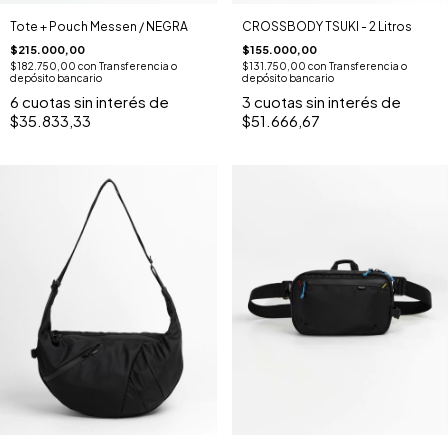
CROSSBODY TSUKI - 2 Litros
Tote + Pouch Messen / NEGRA
$155.000,00
$215.000,00
$131.750,00
con
Transferencia o
$182.750,00
con
Transferencia o
depósito bancario
depósito bancario
3
cuotas sin interés de
6
cuotas sin interés de
$51.666,67
$35.833,33