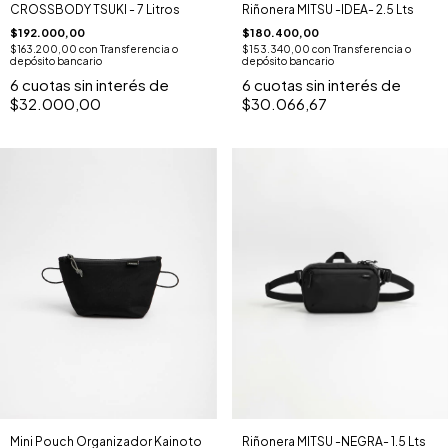
CROSSBODY TSUKI - 7 Litros
Riñonera MITSU -IDEA- 2.5 Lts
$192.000,00
$180.400,00
$163.200,00
con
Transferencia o
$153.340,00
con
Transferencia o
depósito bancario
depósito bancario
6
cuotas sin interés de
6
cuotas sin interés de
$32.000,00
$30.066,67
Riñonera MITSU -NEGRA- 1.5 Lts
Mini Pouch Organizador Kainoto