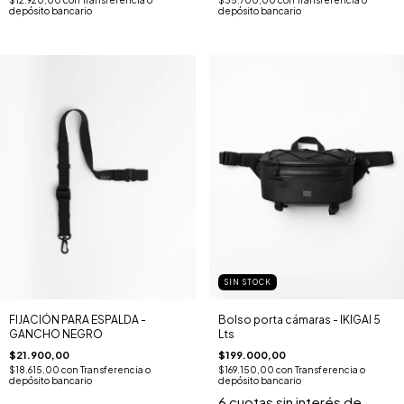
$35.700,00
con
Transferencia o
$12.920,00
con
Transferencia o
depósito bancario
depósito bancario
SIN STOCK
FIJACIÓN PARA ESPALDA -
Bolso porta cámaras - IKIGAI 5
GANCHO NEGRO
Lts
$21.900,00
$199.000,00
$18.615,00
con
Transferencia o
$169.150,00
con
Transferencia o
depósito bancario
depósito bancario
6
cuotas sin interés de