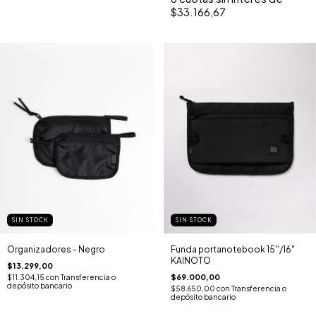
$33.166,67
SIN STOCK
SIN STOCK
Organizadores - Negro
Funda portanotebook 15''/16"
KAINOTO
$13.299,00
$69.000,00
$11.304,15
con
Transferencia o
depósito bancario
$58.650,00
con
Transferencia o
depósito bancario