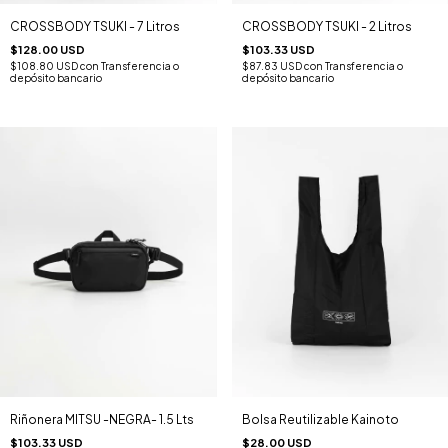
CROSSBODY TSUKI - 7 Litros
CROSSBODY TSUKI - 2 Litros
$128.00 USD
$103.33 USD
$108.80 USD
con
Transferencia o
$87.83 USD
con
Transferencia o
depósito bancario
depósito bancario
Riñonera MITSU -NEGRA- 1.5 Lts
Bolsa Reutilizable Kainoto
$103.33 USD
$28.00 USD