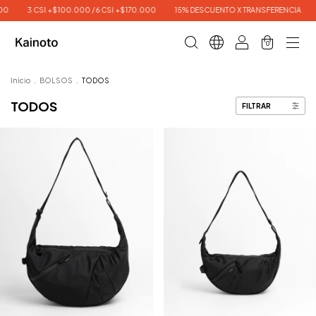
3 CSI +$100.000 / 6 CSI +$170.000
15% DESCUENTO X TRANSFERENCIA
E
0
Inicio
.
BOLSOS
.
TODOS
TODOS
FILTRAR