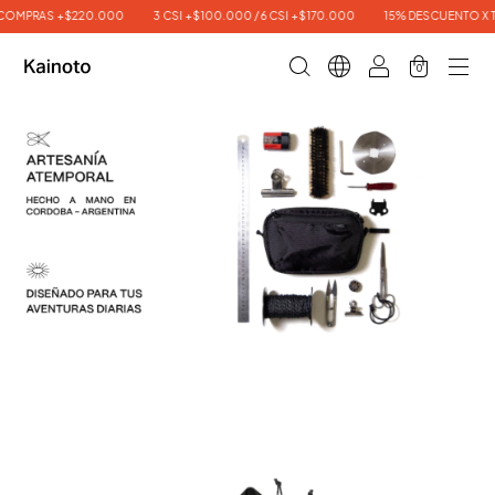
OMPRAS +$220.000
3 CSI +$100.000 / 6 CSI +$170.000
15% DESCUENTO X TR
0