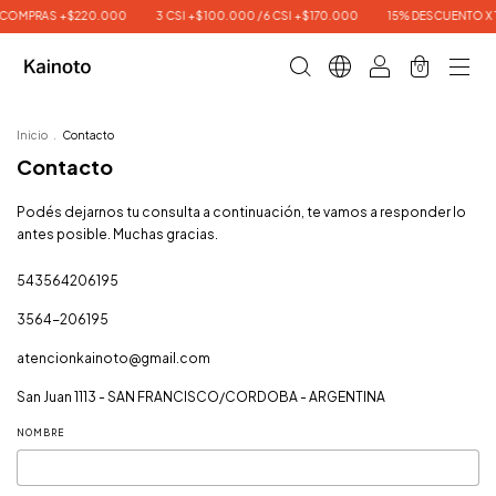
 COMPRAS +$220.000
3 CSI +$100.000 / 6 CSI +$170.000
15% DESCUENTO X 
0
Inicio
.
Contacto
Contacto
Podés dejarnos tu consulta a continuación, te vamos a responder lo
antes posible. Muchas gracias.
543564206195
3564-206195
atencionkainoto@gmail.com
San Juan 1113 - SAN FRANCISCO/CORDOBA - ARGENTINA
NOMBRE