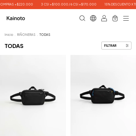
OMPRAS +$220.000
3 CSI +$100.000 / 6 CSI +$170.000
15% DESCUENTO X TR
0
Inicio
.
RIÑONERAS
.
TODAS
TODAS
FILTRAR